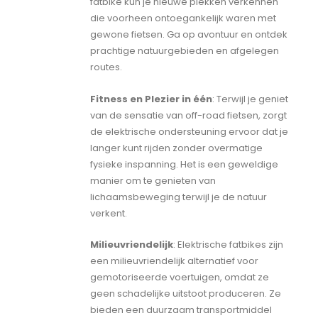
fatbike kun je nieuwe plekken verkennen
die voorheen ontoegankelijk waren met
gewone fietsen. Ga op avontuur en ontdek
prachtige natuurgebieden en afgelegen
routes.
Fitness en Plezier in één
: Terwijl je geniet
van de sensatie van off-road fietsen, zorgt
de elektrische ondersteuning ervoor dat je
langer kunt rijden zonder overmatige
fysieke inspanning. Het is een geweldige
manier om te genieten van
lichaamsbeweging terwijl je de natuur
verkent.
Milieuvriendelijk
: Elektrische fatbikes zijn
een milieuvriendelijk alternatief voor
gemotoriseerde voertuigen, omdat ze
geen schadelijke uitstoot produceren. Ze
bieden een duurzaam transportmiddel