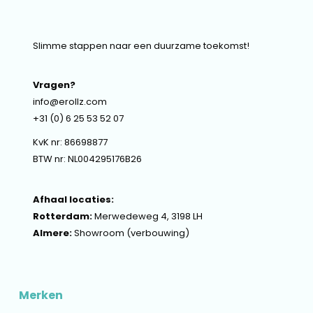
Slimme stappen naar een duurzame toekomst!
Vragen?
info@erollz.com
+31 (0) 6 25 53 52 07
KvK nr: 86698877
BTW nr: NL004295176B26
Afhaal locaties:
Rotterdam:
Merwedeweg 4, 3198 LH
Almere:
Showroom (verbouwing)
Merken