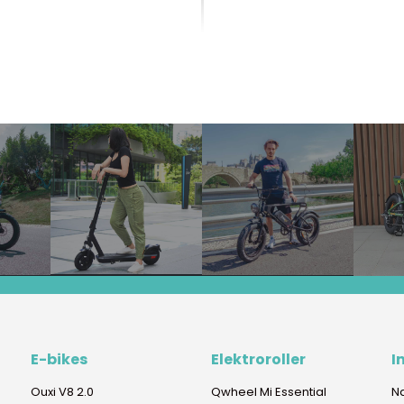
E-bikes
Elektroroller
I
Ouxi V8 2.0
Qwheel Mi Essential
N